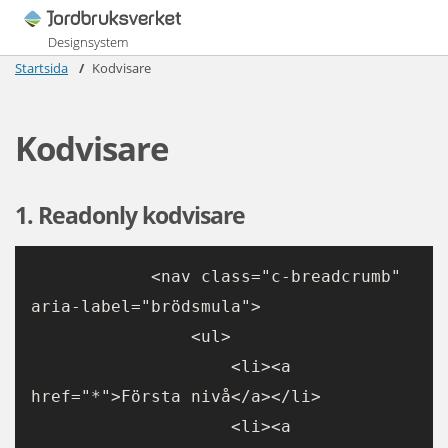
Designsystem
Startsida
Kodvisare
Kodvisare
1. Readonly kodvisare
            <nav class="c-breadcrumb" 
aria-label="brödsmula">
                <ul>
                    <li><a 
href="*">Första nivå</a></li>
                    <li><a 