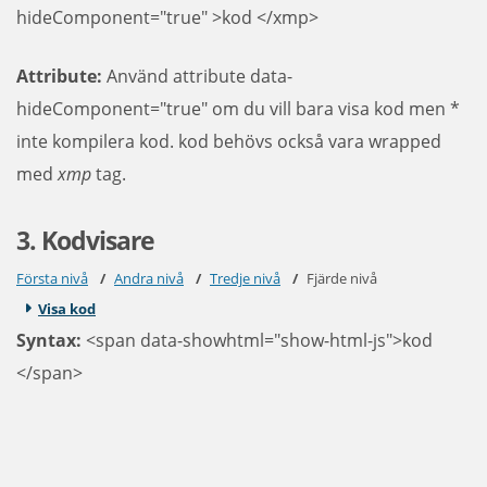
hideComponent="true" >kod </xmp>
Attribute:
Använd attribute data-
hideComponent="true" om du vill bara visa kod men *
inte kompilera kod. kod behövs också vara wrapped
med
xmp
tag.
3. Kodvisare
Första nivå
Andra nivå
Tredje nivå
Fjärde nivå
Visa kod
Syntax:
<span data-showhtml="show-html-js">kod
</span>