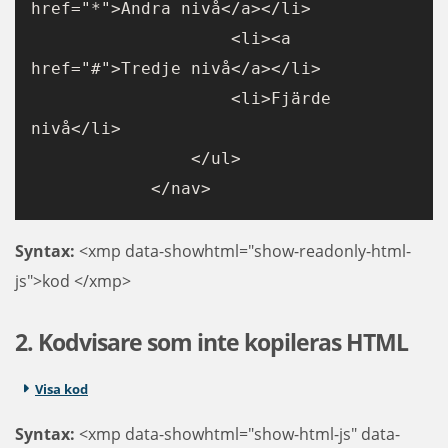
href="*">Andra nivå</a></li>
                    <li><a 
href="#">Tredje nivå</a></li>
                    <li>Fjärde 
nivå</li>
                </ul>
            </nav>
Syntax:
<xmp data-showhtml="show-readonly-html-
js">kod </xmp>
2. Kodvisare som inte kopileras HTML
Visa kod
Syntax:
<xmp data-showhtml="show-html-js" data-