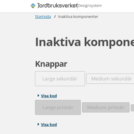
Designsystem
Startsida
Inaktiva komponenter
Inaktiva kompon
Knappar
Large sekundär
Medium sekundär
Visa kod
Large primär
Medium primär
Visa kod