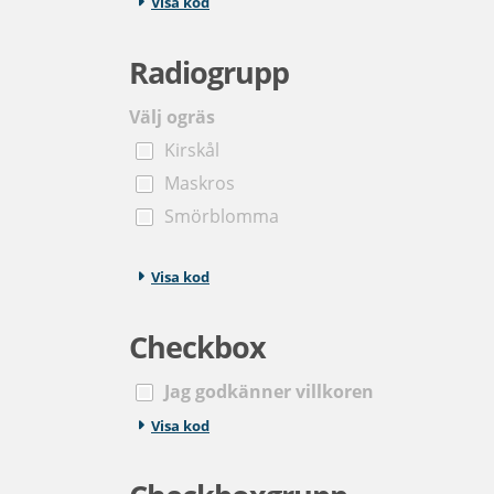
Visa kod
Radiogrupp
Välj ogräs
Kirskål
Maskros
Smörblomma
Visa kod
Checkbox
Jag godkänner villkoren
Visa kod