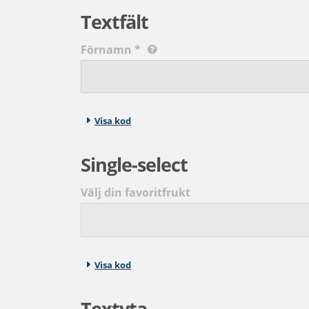
Textfält
Förnamn
*
Visa kod
Single-select
Välj din favoritfrukt
Visa kod
Textyta