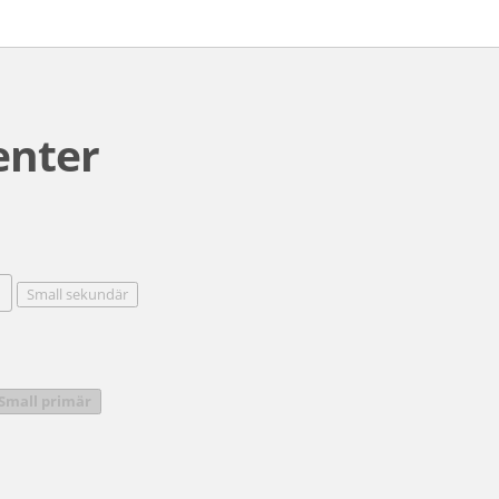
enter
Small sekundär
Small primär