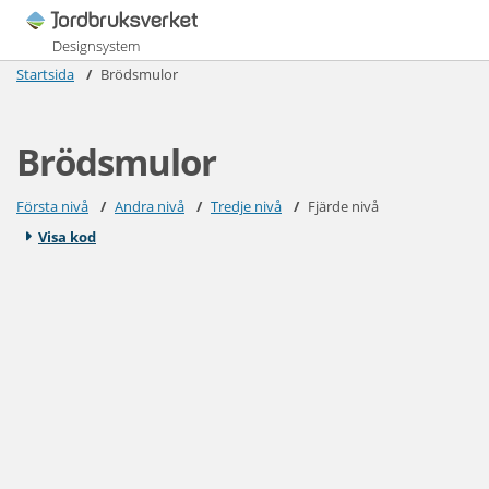
Designsystem
Startsida
Brödsmulor
Brödsmulor
Första nivå
Andra nivå
Tredje nivå
Fjärde nivå
Visa kod